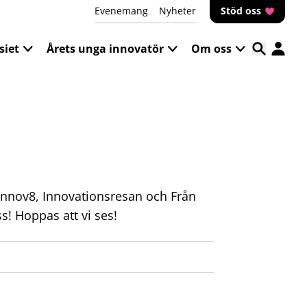
Evenemang
Nyheter
Stöd oss
iet
Årets unga innovatör
Om oss
 Innov8, Innovationsresan och Från
s! Hoppas att vi ses!