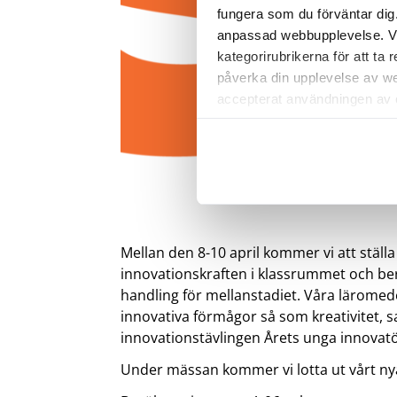
fungera som du förväntar dig.
anpassad webbupplevelse. Vi r
kategorirubrikerna för att ta
påverka din upplevelse av we
accepterat användningen av co
webbläsare.
Mellan den 8-10 april kommer vi att ställ
innovationskraften i klassrummet och ber
handling för mellanstadiet. Våra läromedel
innovativa förmågor så som kreativitet, 
innovationstävlingen Årets unga innovatö
Under mässan kommer vi lotta ut vårt nya s