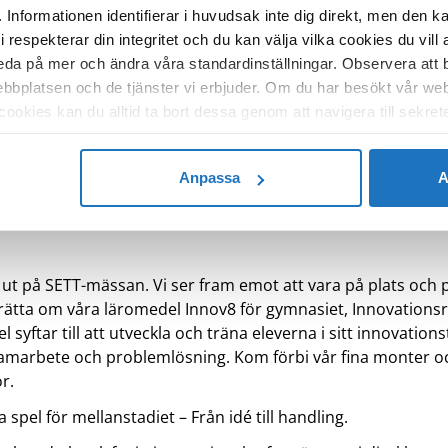
 Informationen identifierar i huvudsak inte dig direkt, men den k
espekterar din integritet och du kan välja vilka cookies du vill 
 reda på mer och ändra våra standardinställningar. Observera att
bbplatsen och de tjänster vi erbjuder. Om du har besökt vår web
okies kan du alltid ta bort dessa genom att navigera till sekrete
Anpassa
A
a ut på SETT-mässan. Vi ser fram emot att vara på plats och 
ätta om våra läromedel Innov8 för gymnasiet, Innovationsres
 syftar till att utveckla och träna eleverna i sitt innovatio
samarbete och problemlösning. Kom förbi vår fina monter oc
r.
pel för mellanstadiet – Från idé till handling.