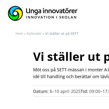
Hem
»
Kalender
»
Vi ställer ut på SETT
Vi ställer ut
Möt oss på SETT-mässan i monter A:06
idé till handling och berättar om tä
Datum:
8–10 april 2025
Tid:
09:00–17: