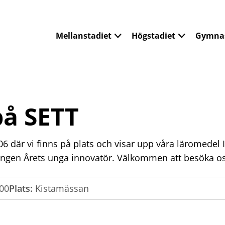
Mellanstadiet
Högstadiet
Gymnas
 på SETT
 där vi finns på plats och visar upp våra läromedel
vlingen Årets unga innovatör. Välkommen att besöka os
00
Plats:
Kistamässan