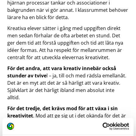
hjärnan processar tankar och associationer i
bakgrunden när vi gör annat. I klassrummet behöver
lärare ha en blick för detta.
Kreativa elever sätter i gång med uppgiften direkt
men sedan förhalar de ofta arbetet en stund. Det
ger dem tid att förstå uppgiften och tid att låta nya
idéer formas. Att ha respekt för mellanrummen är
centralt för att utveckla elevernas kreativitet.
För det andra, att vara kreativ innebär också
stunder av tvive
l – ja, till och med rädsla emellanåt.
Det är en myt att det är så härligt att vara kreativ.
Självklart är det härligt ibland men absolut inte
alltid.
För det tredje, det krävs mod för att växa i sin
kreativitet
. Mod att ge sig ut i det okända för det är
just vad man gör när man är i en kreativ process.
Känslokasten man går igenom skulle illustreras så