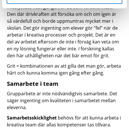
så? Jo, för de med flest idéer och som även
alltid ta bort dessa genom att navigera till
misslyckats flest gånger, är de som försökt mest.
sekretessinställningarna i din webbläsare.
Den där drivkraften att försöka om och om igen är
så värdefull och borde uppmuntras mycket mer i
skolan. Det gör ingenting om elever gör ”fel” när de
arbetar i kreativa processer och projekt. Det är en
del av arbetet eftersom de inte i förväg kan veta om
en ny lösning fungerar eller inte. I forskning kallas
den här uthålligheten när det bär emot för grit.
Grit = kombinationen av att gilla det man gör, arbeta
hårt och kunna komma igen gång efter gång.
Samarbete i team
Grupparbete är inte nödvändigtvis samarbete. Det
säger ingenting om kvaliteten i samarbetet mellan
eleverna.
Samarbetsskicklighet
behövs för att kunna arbeta i
kreativa team där allas kompetenser tas tillvara.