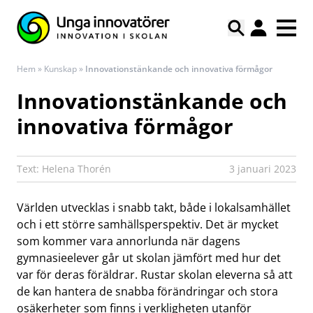
Hem
»
Kunskap
»
Innovationstänkande och innovativa förmågor
Innovationstänkande och
innovativa förmågor
Text: Helena Thorén
3 januari 2023
Världen utvecklas i snabb takt, både i lokalsamhället
och i ett större samhällsperspektiv. Det är mycket
som kommer vara annorlunda när dagens
gymnasieelever går ut skolan jämfört med hur det
var för deras föräldrar. Rustar skolan eleverna så att
de kan hantera de snabba förändringar och stora
osäkerheter som finns i verkligheten utanför