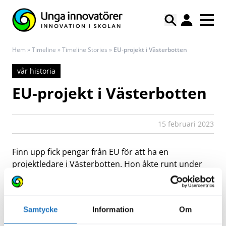
Hem
»
Timeline
»
Timeline Stories
»
EU-projekt i Västerbotten
vår historia
EU-projekt i Västerbotten
15 februari 2023
Finn upp fick pengar från EU för att ha en
projektledare i Västerbotten. Hon åkte runt under
ett år till högstadieskolorna och informerade om
Finn upp. Det gav fin respons, mer än tio år senare
var Västerbotten i toppen av antal inlämnade
Samtycke
Information
Om
tävlingsbidrag per invånare.