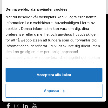
Denna webbplats använder cookies
När du besöker vår webbplats kan vi lagra eller hämta
information i din webbläsare, huvudsakligen i form av
cookies. Denna information kan vara om dig, dina
preferenser eller din enhet och används huvudsakligen
KONTAKT
för att få webbplatsen att fungera som du förväntar dig.
Kungsgatan 60
Informationen identifierar i huvudsak inte dig direkt, men
111 22 Stockholm
den kan ge dig en mer personligt anpassad
info@ungainnovatorer.se
webbupplevelse. Vi respekterar din integritet och du kan
08-663 70 80
välja vilka cookies du vill acceptera. Klicka på de olika
kategorirubrikerna för att ta reda på mer och ändra våra
LÄNKAR
standardinställningar. Observera att blockering av
Acceptera alla kakor
cookies kan påverka din upplevelse av webbplatsen och
Press
de tjänster vi erbjuder. Om du har besökt vår webbplats
Innovationsstipendium för unga
Anpassa
tidigare och accepterat användningen av cookies kan du
FÖLJ OSS
alltid ta bort dessa genom att navigera till
sekretessinställningarna i din webbläsare.