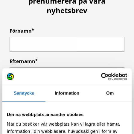
prenumerera på våra
nyhetsbrev
Förnamn
Efternamn
E-post
Samtycke
Information
Om
Denna webbplats använder cookies
Intresserad av nyheter för
När du besöker vår webbplats kan vi lagra eller hämta
information i din webbläsare, huvudsakligen i form av
Högstadiet