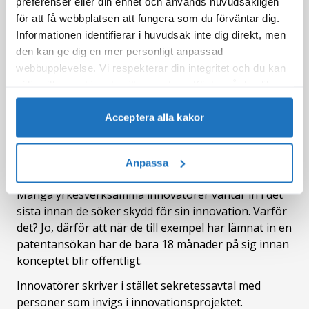
innovation för att förpacka vätskor. Den är en
preferenser eller din enhet och används huvudsakligen
tetraederformad mjölkförpackning av
för att få webbplatsen att fungera som du förväntar dig.
pappersmaterial som uppfanns på 1940-talet och
Informationen identifierar i huvudsak inte dig direkt, men
blev grunden till företaget Tetra Pak. Sättet att
den kan ge dig en mer personligt anpassad
tillverka den på var mycket speciellt och
webbupplevelse. Vi respekterar din integritet och du kan
patenterades.
välja vilka cookies du vill acceptera. Klicka på de olika
kategorirubrikerna för att ta reda på mer och ändra våra
Läs en förenklad version av hur deras
standardinställningar. Observera att blockering av
Acceptera alla kakor
patentansökan
och
patentet
cookies kan påverka din upplevelse av webbplatsen och
Så här kan en innovatörs strategi för att
de tjänster vi erbjuder. Om du har besökt vår webbplats
Anpassa
tidigare och accepterat användningen av cookies kan du
skydda sina innovationer se ut
alltid ta bort dessa genom att navigera till
Många yrkesverksamma innovatörer väntar in i det
sekretessinställningarna i din webbläsare.
sista innan de söker skydd för sin innovation. Varför
det? Jo, därför att när de till exempel har lämnat in en
patentansökan har de bara 18 månader på sig innan
konceptet blir offentligt.
Innovatörer skriver i stället sekretessavtal med
personer som invigs i innovationsprojektet.