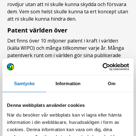
rovdjur utan att ni skulle kunna skydda och försvara
dem. Vem som helst skulle kunna ta ert koncept utan
att ni skulle kunna hindra den.
Patent världen över
Det finns över 10 miljoner patent i kraft i världen
(källa WIPO) och många tillkommer varje år. Många
patentverk runt om i världen gör sina publicerade
patentansökningar tillgängliga i databaser på nätet.
Eftersom patentansökningar måste lämnas in i varje
land där man vill ha patent förstår man att samma
Samtycke
Information
Om
eller snarlika patent kan finnas i många länders
patentdatabaser.
Ett exempel på patentansökan och ett
Denna webbplats använder cookies
patent
När du besöker vår webbplats kan vi lagra eller hämta
I Sverige finns många företag som lyckats väldigt bra
information i din webbläsare, huvudsakligen i form av
tack vare en innovation. Ett av dem fick patent på en
cookies. Denna information kan vara om dig, dina