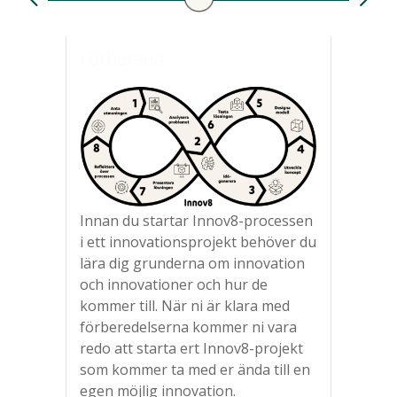
Förbereda
1. 
Innan du startar Innov8-processen
Varj
i ett innovationsprojekt behöver du
någo
lära dig grunderna om innovation
utma
och innovationer och hur de
lösn
kommer till. När ni är klara med
för a
förberedelserna kommer ni vara
lära
redo att starta ert Innov8-projekt
utma
som kommer ta med er ända till en
prob
egen möjlig innovation.
utma