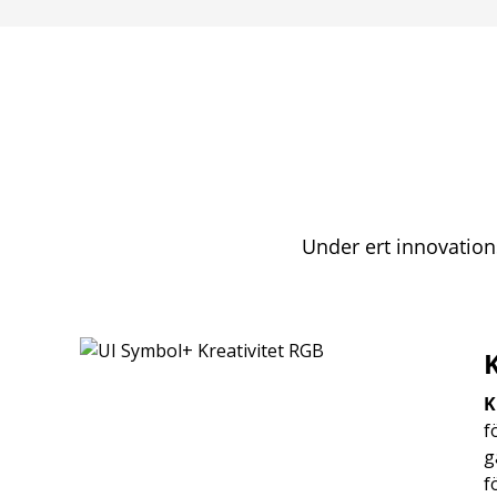
Under ert innovation
K
K
f
g
f