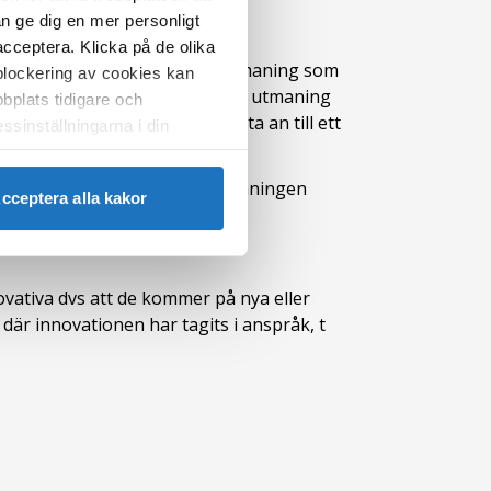
an ge dig en mer personligt
acceptera. Klicka på de olika
ationsarbetet utgår från en utmaning som
 blockering av cookies kan
mmer i form av ett uppdrag. En utmaning
bplats tidigare och
ller ungas hälsa. Den kan knyta an till ett
ssinställningarna i din
m möjligt inom ramen som utmaningen
cceptera alla kakor
mens analyser av problemen.
nnovativa dvs att de kommer på nya eller
där innovationen har tagits i anspråk, t