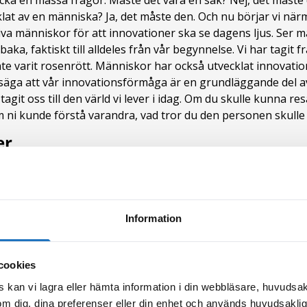
cka en massa frågor. Måste det vara en sak? Nej, det måste d
lat av en människa? Ja, det måste den. Och nu börjar vi när
tiva människor för att innovationer ska se dagens ljus. Ser ma
aka, faktiskt till alldeles från vår begynnelse. Vi har tagit 
nte varit rosenrött. Människor har också utvecklat innovatio
säga att vår innovationsförmåga är en grundläggande del a
it oss till den värld vi lever i idag. Om du skulle kunna resa
m ni kunde förstå varandra, vad tror du den personen skulle
er
ed finns det många sätt att beskriva innovationer på. Det k
t utveckla innovationer för sådant som vi inte tycker fung
Information
mer utifrån hur stor förändring innovationen gav, inom olik
h omvälvande, sk disruptiv innovation, men det kan också va
cookies
om inte är så lätt att lägga märka till. En innovation kan v
 kan vi lagra eller hämta information i din webbläsare, huvudsak
rna vara en policy-innovation eller en social innovation i for
m dig, dina preferenser eller din enhet och används huvudsaklige