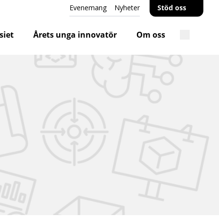
Evenemang
Nyheter
Stöd oss
iet
Årets unga innovatör
Om oss