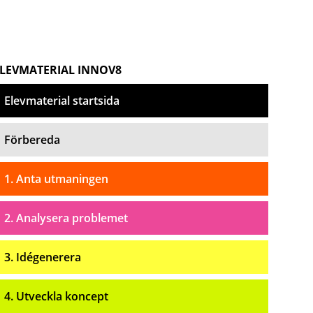
LEVMATERIAL INNOV8
Elevmaterial startsida
Förbereda
1. Anta utmaningen
2. Analysera problemet
3. Idégenerera
4. Utveckla koncept