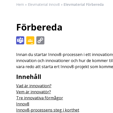
Hem
»
Elevmaterial Innov8
»
Elevmaterial Förbereda
Förbereda
Teams
Google
Copy
Classroom
Link
Innan du startar Innov8-processen i ett innovatio
innovation och innovationer och hur de kommer til
vara redo att starta ert Innov8-projekt som kommer
Innehåll
Vad är innovation?
Vem är innovatör?
Tre innovativa förmågor
Innov8
Innov8-processens steg i korthet