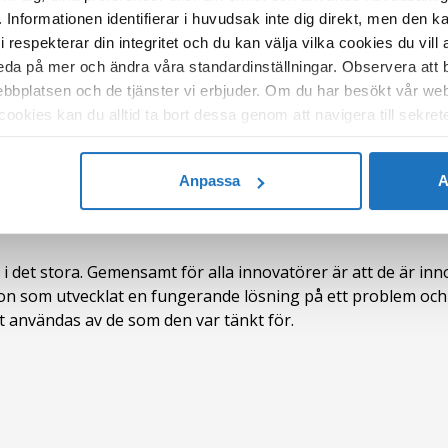
 Informationen identifierar i huvudsak inte dig direkt, men den k
ion
espekterar din integritet och du kan välja vilka cookies du vill 
d utmaningsdriven innovation och med det menas att innov
 reda på mer och ändra våra standardinställningar. Observera att
 utmaning är något som behöver en lösning och som ofta ko
bbplatsen och de tjänster vi erbjuder. Om du har besökt vår web
tt geopolitiskt perspektiv, Agenda 2030 (FN:s globala mål) e
okies kan du alltid ta bort dessa genom att navigera till sekrete
en här skolan det här läsåret. Eller något annat.
 att hitta så många genomförbara innovativa lösningar so
Anpassa
A
fokusera på för att utveckla sina idéer. Arbetet börjar i tea
ller i det stora. Gemensamt för alla innovatörer är att de är i
on som utvecklat en fungerande lösning på ett problem och 
at användas av de som den var tänkt för.