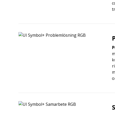
c
t
P
m
k
r
m
o