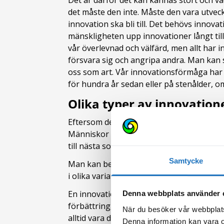
Det är därför det kan kännas stort och vä
det måste den inte. Måste den vara utveck
innovation ska bli till. Det behövs innova
mänskligheten upp innovationer långt tillb
vår överlevnad och välfärd, men allt har i
försvara sig och angripa andra. Man kan 
oss som art. Vår innovationsförmåga har tag
för hundra år sedan eller på stenålder, o
Olika typer av innovation
Eftersom definitionen av innovation är br
Människor verkar ha en ostoppbar vana at
till nästa som leder till nästa.
Samtycke
Man kan beskriva innovationer i olika for
i olika variationer.
En innovation kan vara något helt nytt oc
Denna webbplats använder 
förbättring, sk inkrementell innovation, s
När du besöker vår webbplats
alltid vara det. En innovation kan lika gä
Denna information kan vara o