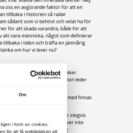
et inte. Måste den innehålla teknik? Nej,
ma oss en avgörande faktor för att en
n tillbaka i historien så radar
fram sådant som vi behövt och velat ha för
ner för att skada varandra, både för att
v att vara människa, något som definierar
 tillbaka i tiden och träffa en jämnårig
 tänka om hur vi lever nu?
ommer att komma fler, var så säker.
erar som det borde. En innovation leder
Om
a områden, och de kan till och med finnas
ra någon liten förändring eller stegvis
ara en teknisk lösning men behöver inte
ligen i form av cookies.
m av t ex en beteendeförändring.
n för att få webbplatsen att