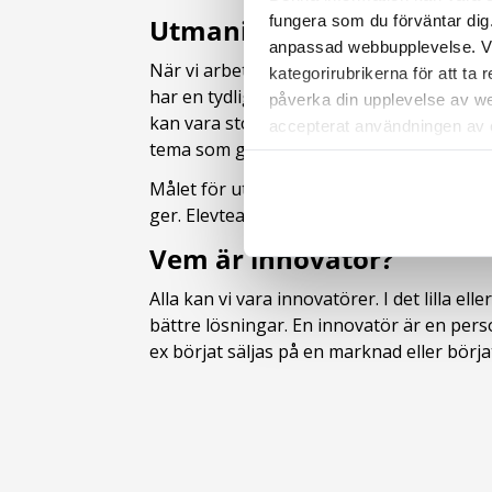
fungera som du förväntar dig.
Utmaningsdriven innovat
anpassad webbupplevelse. Vi r
När vi arbetar med Innov8 arbetar vi me
kategorirubrikerna för att ta
har en tydlig verklighetsförankring. En
påverka din upplevelse av we
kan vara stor som t ex klimatpåverkan ut e
accepterat användningen av co
tema som genomsyrar många ämnen i just d
webbläsare.
Målet för utmaningsdriven innovation är
ger. Elevteamen väljer olika problem att 
Vem är innovatör?
Alla kan vi vara innovatörer. I det lilla e
bättre lösningar. En innovatör är en pers
ex börjat säljas på en marknad eller börj